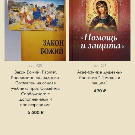
арт.
428
арт.
571
Закон Божий. Раритет.
Акафистник в душевных
Коллекционное издание.
болезнях "Помощь и
Составлен на основе
защита"
учебника прот. Серафима
490 ₽
Слободского с
дополнениями и
иллюстрациями
6 500 ₽