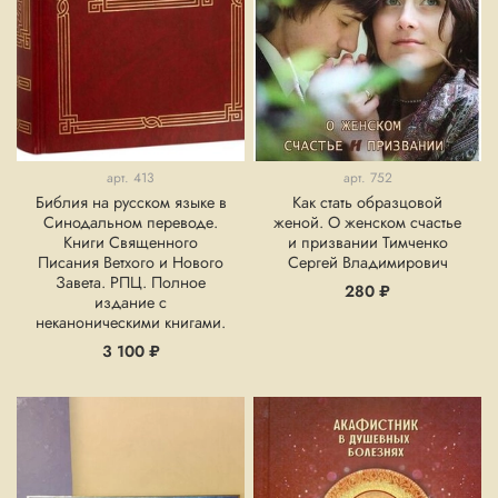
арт.
413
арт.
752
Библия на русском языке в
Как стать образцовой
Синодальном переводе.
женой. О женском счастье
Книги Священного
и призвании Тимченко
Писания Ветхого и Нового
Сергей Владимирович
Завета. РПЦ. Полное
280 ₽
издание с
неканоническими книгами.
3 100 ₽