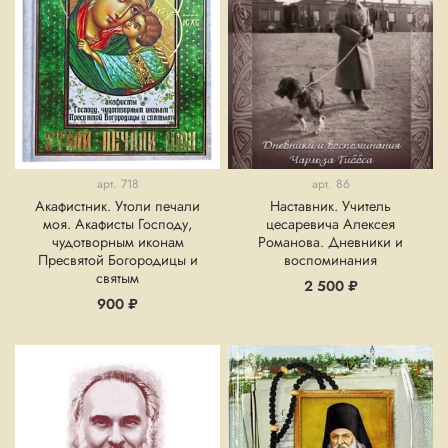
арт.
718
арт.
86
Акафистник. Утоли печали
Наставник. Учитель
моя. Акафисты Господу,
цесаревича Алексея
чудотворным иконам
Романова. Дневники и
Пресвятой Богородицы и
воспоминания
святым
2 500 ₽
900 ₽