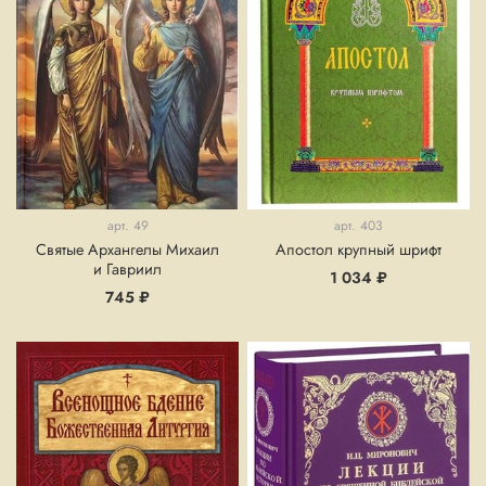
арт.
49
арт.
403
Святые Архангелы Михаил
Апостол крупный шрифт
и Гавриил
1 034 ₽
745 ₽