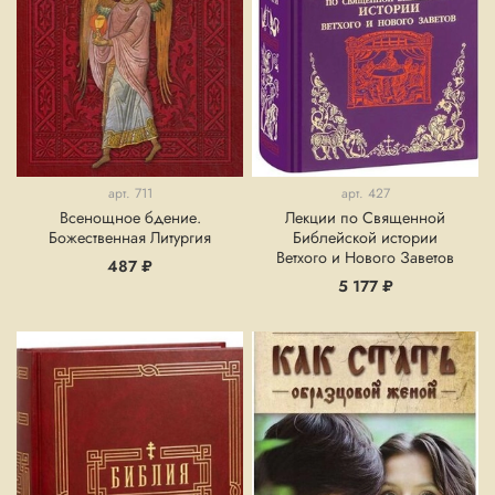
арт.
711
арт.
427
Всенощное бдение.
Лекции по Священной
Божественная Литургия
Библейской истории
Ветхого и Нового Заветов
487 ₽
5 177 ₽