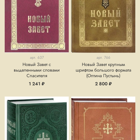
арт.
637
арт.
766
Новый Завет с
Новый Завет крупным
выделенными словами
шрифтом большого формата
Спасителя
(Оптина Пустынь)
1 241 ₽
2 800 ₽