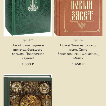
арт.
419
арт.
56
Новый Завет крупным
Новый Завет на русском
шрифтом большого
языке. Свято-
формата. Подарочное
Елисаветинский монастырь,
издание
Минск
1 500 ₽
1 450 ₽