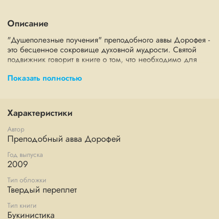
Описание
"Душеполезные поучения" преподобного аввы Дорофея -
это бесценное сокровище духовной мудрости. Святой
подвижник говорит в книге о том, что необходимо для
каждого человека, как хранить совесть и как переносить
Показать полностью
искушения, как проходить путь Божий разумно и
внимательно, созидать душевный дом добродетелей.
Читая "Душеполезные поучения" святого аввы Дорофея,
каждый из нас сможет получить ответы на множество
Характеристики
вопросов духовной жизни, с которыми мы сталкиваемся
ежедневно.
Автор
Преподобный авва Дорофей
Год выпуска
2009
Тип обложки
Твердый переплет
Тип книги
Букинистика