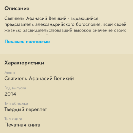
Описание
Святитель Афанасий Великий - выдающийся
представитель александрийского богословия, всей своей
жизнью засвидетельствовавший высокое значение своих
произведений. Его Толкование на псалмы является
Показать полностью
классическим трудом святоотеческой экзегетики. Данная
работа позволяет увидеть библейские тексты в их
подлинном смысле и значении.
Характеристики
Автор
Святитель Афанасий Великий
Год выпуска
2014
Тип обложки
Твердый переплет
Тип книги
Печатная книга