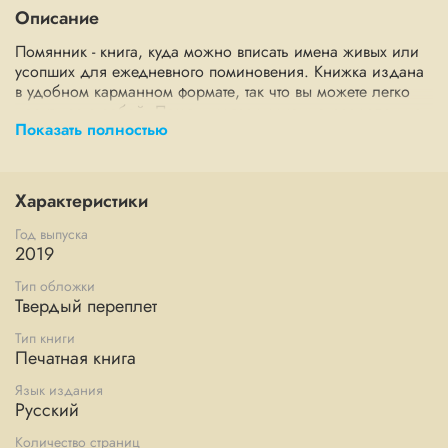
Описание
Помянник - книга, куда можно вписать имена живых или
усопших для ежедневного поминовения. Книжка издана
в удобном карманном формате, так что вы можете легко
носить ее с собой. Помянник традиционно разделен на
Показать полностью
две части, которые отводятся молитвам и графам для
заполнения имен: "О здравии и спасении" и "О
упокоении". Имена поминаются в богослужении или же в
частной молитве.
Характеристики
Год выпуска
2019
Тип обложки
Твердый переплет
Тип книги
Печатная книга
Язык издания
Русский
Количество страниц