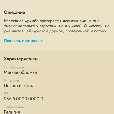
Описание
Настоящая дружба проверяется испытаниями. А она
бывают не только у взрослых, но и у детей. О детской, но
уже настоящей мужской дружбе, проверенной и потому
крепкой, о пасхальном чуде и добрых людях эта книга.
Показать полностью
Художники: Бояринцева Евгения, Хисматова Елена
Допущено к распространению Издательским Советом
Характеристики
Русской Православной Церкви.
Тип обложки
Религиозное духовно-просветительское издание для
Мягкая обложка
детей. Для младшего и среднего школьного возраста.
Тип книги
Печатная книга
Содержание:
ISBN
Часть I. «Дружба — какая она?»
985-5-0000-0000-0
Часть II. Пасхальный цыплёнок
Направление
Религия