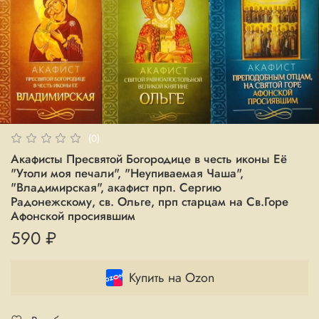
(0)
Акафисты Пресвятой Богородице в честь иконы Её
"Утоли моя печали", "Неупиваемая Чаша",
"Владимирская", акафист прп. Сергию
Радонежскому, св. Ольге, прп старцам на Св.Горе
Афонской просиявшим
590 ₽
Купить на Ozon