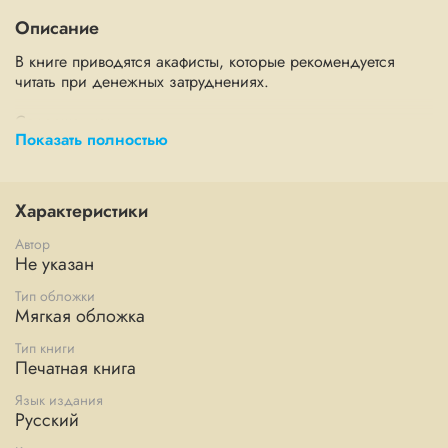
Описание
В книге приводятся акафисты, которые рекомендуется
читать при денежных затруднениях.
Содержание:
Показать полностью
Акафист Пресвятой Богородице ради иконы Ее
"Песчанская"
Характеристики
Акафист святителю Николаю Мирликийскому чудотворцу
Автор
Акафист великомученику Иоанну Новому, Сочавскому
Не указан
Тип обложки
Акафист блаженной старице Матроне Московской
Мягкая обложка
Тип книги
Печатная книга
Язык издания
Русский